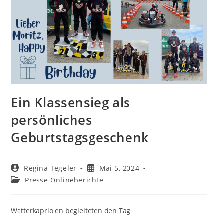
Ein Klassensieg als
persönliches
Geburtstagsgeschenk
Beitrags-
Beitrag
Regina Tegeler
Mai 5, 2024
Autor:
veröffentlicht:
Beitrags-
Presse Onlineberichte
Kategorie:
Wetterkapriolen begleiteten den Tag