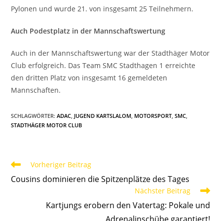
Pylonen und wurde 21. von insgesamt 25 Teilnehmern.
Auch Podestplatz in der Mannschaftswertung
Auch in der Mannschaftswertung war der Stadthäger Motor
Club erfolgreich. Das Team SMC Stadthagen 1 erreichte
den dritten Platz von insgesamt 16 gemeldeten
Mannschaften.
SCHLAGWÖRTER
:
ADAC
,
JUGEND KARTSLALOM
,
MOTORSPORT
,
SMC
,
STADTHÄGER MOTOR CLUB
Weitere
Vorheriger Beitrag
Artikel
Cousins dominieren die Spitzenplätze des Tages
ansehen
Nächster Beitrag
Kartjungs erobern den Vatertag: Pokale und
Adrenalinschübe garantiert!