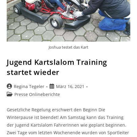
Joshua testet das Kart
Jugend Kartslalom Training
startet wieder
Beitrags-
Beitrag
Regina Tegeler
März 16, 2021
Autor:
veröffentlicht:
Beitrags-
Presse Onlineberichte
Kategorie:
Gesetzliche Regelung erschwert den Beginn Die
Winterpause ist beendet! Am Samstag kann das Training
der Jugend Kartslalom FahrerInnen wie geplant beginnen.
Zwei Tage vom letzten Wochenende wurden von Sportleiter