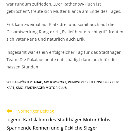
war rundum zufrieden. „Der Rathenow-Fluch ist
gebrochen“, freute sich Mutter Bianca am Ende des Tages.
Erik kam zweimal auf Platz drei und somit auch auf die
Gesamtwertung Rang drei. „Es lief heute recht gut“, freuten
sich Vater René und natürlich auch Erik.
Insgesamt war es ein erfolgreicher Tag für das Stadthäger
Team. Die Pokalausbeute entschädigt dann auch für die
nassen Stunden.
SCHLAGWÖRTER
:
ADAC
,
MOTORSPORT
,
RUNDSTRECKEN EINSTEIGER CUP
KART
,
SMC
,
STADTHÄGER MOTOR CLUB
Weitere
Vorheriger Beitrag
Artikel
Jugend-Kartslalom des Stadthäger Motor Clubs:
ansehen
Spannende Rennen und glückliche Sieger