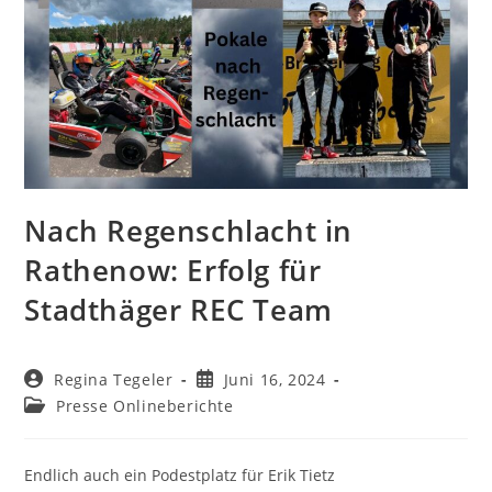
Nach Regenschlacht in
Rathenow: Erfolg für
Stadthäger REC Team
Beitrags-
Beitrag
Regina Tegeler
Juni 16, 2024
Autor:
veröffentlicht:
Beitrags-
Presse Onlineberichte
Kategorie:
Endlich auch ein Podestplatz für Erik Tietz